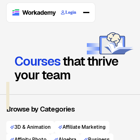
Login
Home
Courses
Blogs
About
Courses
that thrive
your team
Browse by Categories
3D & Animation
Affiliate Marketing
Affinity Photo
Algebra
Business