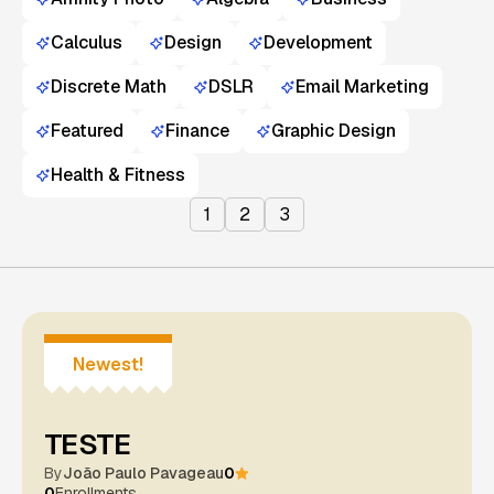
Calculus
Design
Development
Discrete Math
DSLR
Email Marketing
Featured
Finance
Graphic Design
Health & Fitness
1
2
3
Newest!
TESTE
By
João Paulo Pavageau
0
0
Enrollments