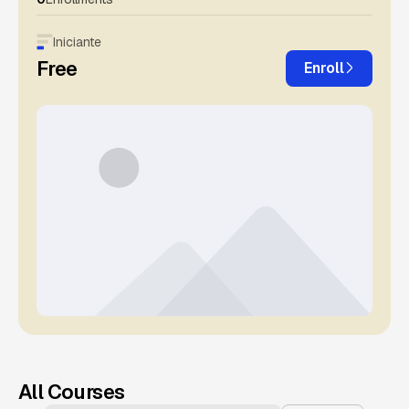
Iniciante
Free
Enroll
All Courses